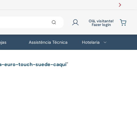
Olá, visitante!
Fazer login
ojas
Assistência Técnica
Hotelaria
na-euro-touch-suede-caqui
"