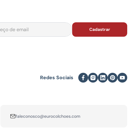
Cadastrar
faleconosco@eurocolchoes.com