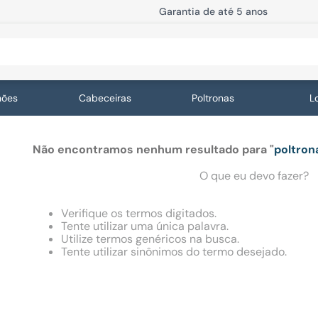
Garantia de até 5 anos
TERMOS MAIS BUSCADOS
hões
Cabeceiras
Poltronas
L
1
º
cabeceiras
2
º
super premium
Não encontramos nenhum resultado para "
poltro
3
º
colchao
O que eu devo fazer?
4
º
new ecomind
Verifique os termos digitados.
5
º
box
Tente utilizar uma única palavra.
Utilize termos genéricos na busca.
6
º
euro
Tente utilizar sinônimos do termo desejado.
7
º
box baú
8
º
solteiro
9
º
bicama