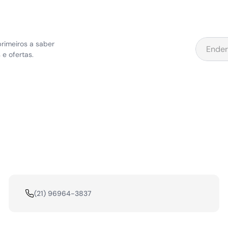
10
º
kingsdown
rimeiros a saber
e ofertas.
(21) 96964-3837