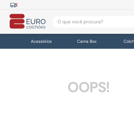
O que você procura?
Acessórios
Cama Box
Colc
OOPS!